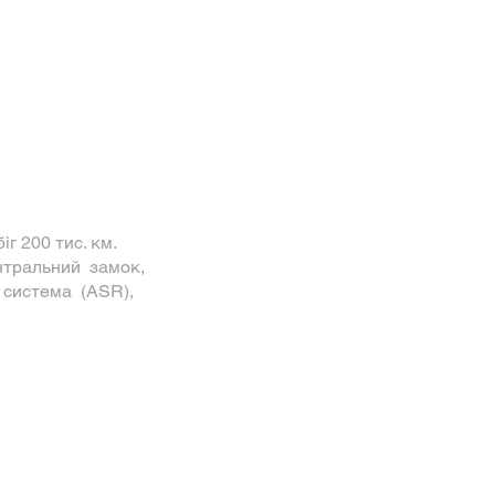
іг 200 тис. км.
ентральний замок,
 система (ASR),