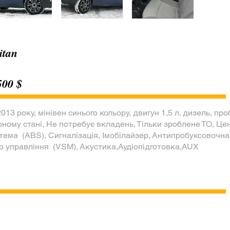
itan
500 $
13 року, мінівен синього кольору, двигун 1,5 л. дизель, проб
рному стані, Не потребує вкладень, Тільки зроблене ТО, Ц
ема (ABS), Сигналізація, Імобілайзер, Антипробуксовочна
го управління (VSM), Акустика,Аудіопідготовка,AUX