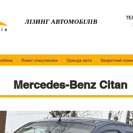
ТЕ
ЛІЗИНГ АВТОМОБІЛІВ
робігом
Лізинг спецтехніки
Оренда авто
Зворотний лізин
Mercedes-Benz Citan