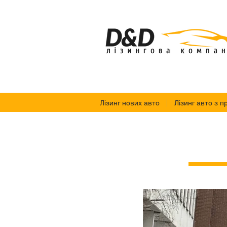
Лізинг нових авто
Лізинг авто з п